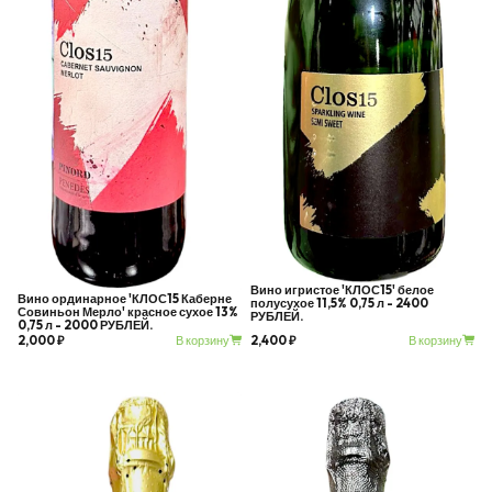
Вино игристое 'КЛОС15' белое
Вино ординарное 'КЛОС15 Каберне
полусухое 11,5% 0,75 л - 2400
Совиньон Мерло' красное сухое 13%
РУБЛЕЙ.
0,75 л - 2000 РУБЛЕЙ.
В корзину
В корзину
2,000 ₽
2,400 ₽