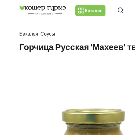
Каталог
Бакалея
›
Соусы
Горчица Русская 'Махеев' тви