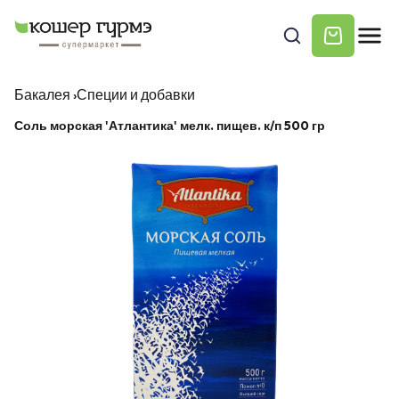
Бакалея
›
Специи и добавки
Соль морская 'Атлантика' мелк. пищев. к/п 500 гр