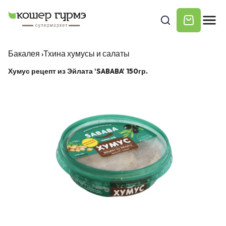
Бакалея
›
Тхина хумусы и салаты
Хумус рецепт из Эйлата 'SABABA' 150гр.