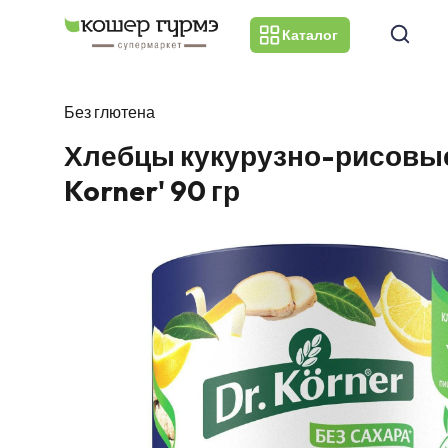
Каталог
Без глютена
Хлебцы кукурузно-рисовые
Korner' 90 гр