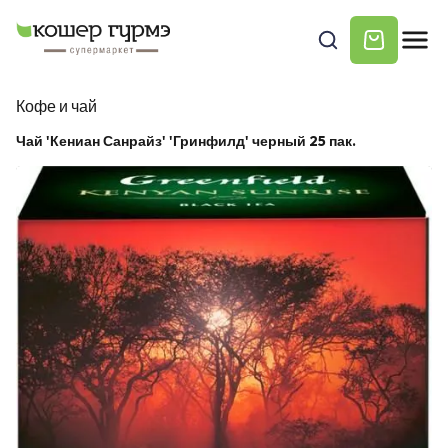
Кофе и чай
Чай 'Кениан Санрайз' 'Гринфилд' черный 25 пак.