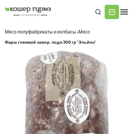
Мясо полуфабрикаты и колбасы
›
Мясо
Фарш говяжий замор. подл.100 гр 'Эльйон'