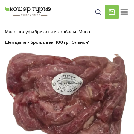
Мясо полуфабрикаты и колбасы
›
Мясо
Шеи цыпл.- бройл. вак. 100 гр. 'Эльйон'