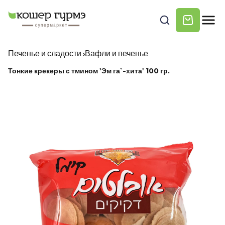
Печенье и сладости
›
Вафли и печенье
Тонкие крекеры с тмином 'Эм га`-хита' 100 гр.