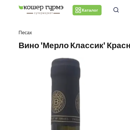
Каталог
Песах
Вино 'Мерло Классик' Крас