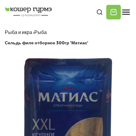
Рыба и икра
›
Рыба
Сельдь филе отборное 300гр 'Матиас'